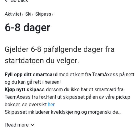
Go back
Aktivitet
Ski
Skipass
6-8 dager
Gjelder 6-8 påfølgende dager fra
startdatoen du velger.
Fyll opp ditt smartcard
med et kort fra TeamAxess på nett
og du kan gå rett i heisen!
Kjøp nytt skipass
dersom du ikke har et smartcard fra
TeamAxess fra før.
Hent ut skipasset på en av våre pickup
bokser, se oversikt
her.
Skipasset inkluderer kveldskjøring og morgenski de
dagene vi har dette.
Read more
TIPS!
- Sjekk alltid at du tar med riktig kort til heisen
-
Kortet skal ligge i venstre lomme
- Mobiltelefon, tomme