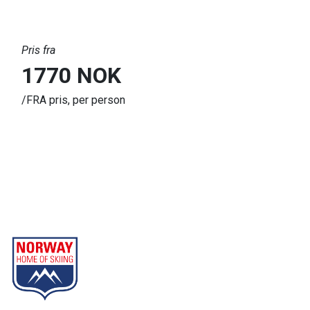
smartcards og bankkort med chip kan forstyrre signalet, ha
dette i lommene på høyre side
Pris fra
1770
NOK
/FRA pris, per person
Geilo
Part of Norway Home of Skiing